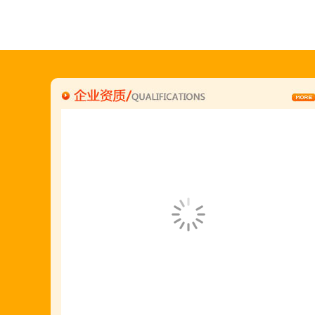
"胡羊排"是国家工商总局核准注册商标,
隶属于金顶鲜企业集团下属
胡羊排餐饮管理有限公司所持有.
金顶鲜宁夏特色系列胡羊排烧烤火锅复合餐厅
2018年持续火爆招商开店中.
金顶鲜餐饮全国连锁500家,
国家注册商标,
有13年正规连锁加盟经验,
真实开店500家后,
我们很专业,
期待您加入大家庭.
若您开店无必胜把握,
请致电我们:4006966168