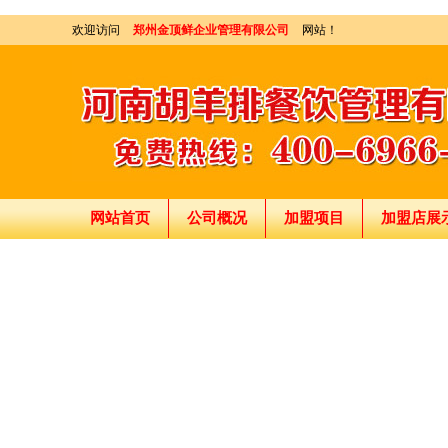
欢迎访问
郑州金顶鲜企业管理有限公司
网站！
网站首页
公司概况
加盟项目
加盟店展
刘东总经理:18903716928
穆香存老师:13281876669
何恒震总监:18037166596