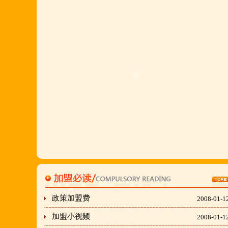
加盟的朋友,公司派人为您选址、设计门店;办理营业
执照;企划宣传;购置物品;全程指导;快开业再派厨师
长上门住店指导,期间可以派人到总部学习,开业时再
派厨师长上门住店指导,期间可以派人到总部学习,开
业时再派厨师长住店不限期传授,直至教会为止;若您
开店无必胜厂的把握,请致电我们！
刘东总经理:18903716928
穆香存老师:13281876669
何恒震总监:18037166596
"胡羊排"是国家工商总局核准注册商标,
政策加盟费
2008-01-1
隶属于金顶鲜企业集团下属
加盟小视频
2008-01-1
胡羊排餐饮管理有限公司所持有.