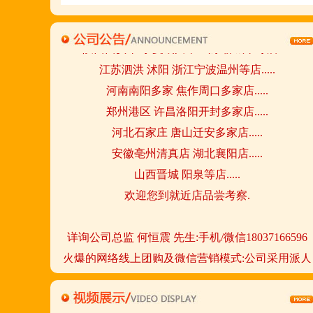
陕西西安市 宁夏银川市 山东聊城市等店.....
江苏泗洪 沭阳 浙江宁波温州等店.....
河南南阳多家 焦作周口多家店.....
郑州港区 许昌洛阳开封多家店.....
河北石家庄 唐山迁安多家店.....
安徽亳州清真店 湖北襄阳店.....
山西晋城 阳泉等店.....
欢迎您到就近店品尝考察.
详询公司总监 何恒震 先生:手机/微信18037166596
火爆的网络线上团购及微信营销模式:公司采用派人
上门指导.住店扶持的经营模式,宁夏风味,一锅四吃,
羊排突出鲜,香,嫩;香辣虾口感纯正,营养丰富,回头客
多,易操作,夏天生意更火爆;无需聘厨师;是中小餐饮
店值得信赖的合作伙伴,适合餐饮店快速创业.有意向