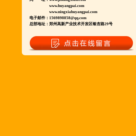
河南南阳多家 焦作周口多家店.....
www.huyangpai.com
郑州港区 许昌洛阳开封多家店.....
www.ningxiahuyangpai.com
电子邮件：1569898858@qq.com
河北石家庄 唐山迁安多家店.....
总部地址：郑州高新产业技术开发区银杏路29号
安徽亳州清真店 湖北襄阳店.....
山西晋城 阳泉等店.....
欢迎您到就近店品尝考察.
详询公司总监 何恒震 先生:手机/微信18037166596
火爆的网络线上团购及微信营销模式:公司采用派人
上门指导.住店扶持的经营模式,宁夏风味,一锅四吃,
羊排突出鲜,香,嫩;香辣虾口感纯正,营养丰富,回头客
多,易操作,夏天生意更火爆;无需聘厨师;是中小餐饮
店值得信赖的合作伙伴,适合餐饮店快速创业.有意向
加盟的朋友,公司派人为您选址、设计门店;办理营业
执照;企划宣传;购置物品;全程指导;快开业再派厨师