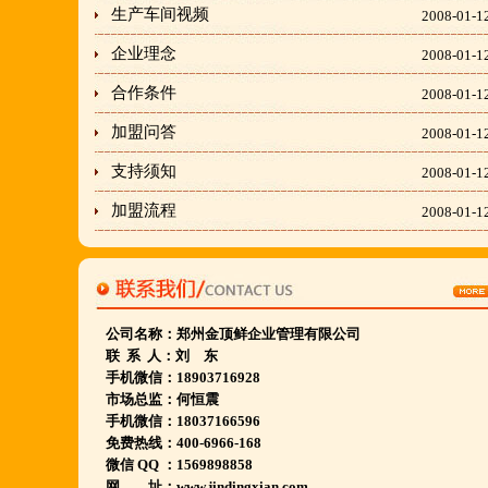
生产车间视频
2008-01-1
金顶鲜宁夏特色系列胡羊排烧烤火锅复合餐厅
企业理念
2008-01-1
2018年持续火爆招商开店中.
合作条件
2008-01-1
金顶鲜餐饮全国连锁500家,
加盟问答
2008-01-1
国家注册商标,
支持须知
2008-01-1
有13年正规连锁加盟经验,
加盟流程
2008-01-1
真实开店500家后,
我们很专业,
期待您加入大家庭.
若您开店无必胜把握,
公司名称：
郑州金顶鲜企业管理有限公司
联 系 人：刘 东
请致电我们:4006966168
手机微信：18903716928
市场总监：何恒震
手机微信：18037166596
陕西西安市 宁夏银川市 山东聊城市等店.....
免费热线：400-6966-168
江苏泗洪 沭阳 浙江宁波温州等店.....
微信 QQ ：1569898858
网 址：www.jindingxian.com