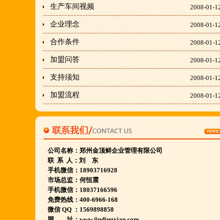
生产车间视频
2008-01-1
"胡羊排"是国家工商总局核准注册商标,
企业理念
2008-01-1
隶属于金顶鲜企业集团下属
合作条件
2008-01-1
胡羊排餐饮管理有限公司所持有.
加盟问答
金顶鲜宁夏特色系列胡羊排烧烤火锅复合餐厅
2008-01-1
2018年持续火爆招商开店中.
支持须知
2008-01-1
加盟流程
2008-01-1
金顶鲜餐饮全国连锁500家,
国家注册商标,
有13年正规连锁加盟经验,
真实开店500家后,
公司名称：
郑州金顶鲜企业管理有限公司
联 系 人：刘 东
我们很专业,
手机微信：18903716928
期待您加入大家庭.
市场总监：何恒震
手机微信：18037166596
若您开店无必胜把握,
免费热线：400-6966-168
请致电我们:4006966168
微信 QQ ：1569898858
网 址：www.jindingxian.com