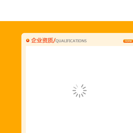
穆香存老师:13281876669
何恒震总监:18037166596
"胡羊排"是国家工商总局核准注册商标,
隶属于金顶鲜企业集团下属
胡羊排餐饮管理有限公司所持有.
金顶鲜宁夏特色系列胡羊排烧烤火锅复合餐厅
2018年持续火爆招商开店中.
金顶鲜餐饮全国连锁500家,
国家注册商标,
有13年正规连锁加盟经验,
真实开店500家后,
我们很专业,
期待您加入大家庭.