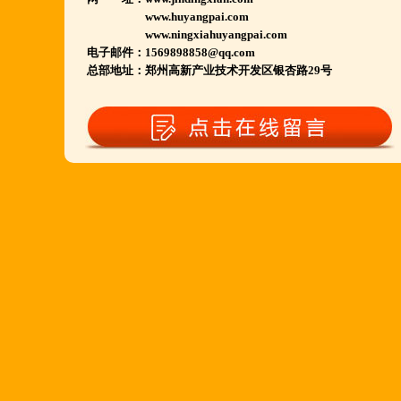
www.huyangpai.com
陕西西安市 宁夏银川市 山东聊城市等店.....
www.ningxiahuyangpai.com
电子邮件：1569898858@qq.com
江苏泗洪 沭阳 浙江宁波温州等店.....
总部地址：郑州高新产业技术开发区银杏路29号
河南南阳多家 焦作周口多家店.....
郑州港区 许昌洛阳开封多家店.....
河北石家庄 唐山迁安多家店.....
安徽亳州清真店 湖北襄阳店.....
山西晋城 阳泉等店.....
欢迎您到就近店品尝考察.
详询公司总监 何恒震 先生:手机/微信18037166596
火爆的网络线上团购及微信营销模式:公司采用派人
上门指导.住店扶持的经营模式,宁夏风味,一锅四吃,
羊排突出鲜,香,嫩;香辣虾口感纯正,营养丰富,回头客
多,易操作,夏天生意更火爆;无需聘厨师;是中小餐饮