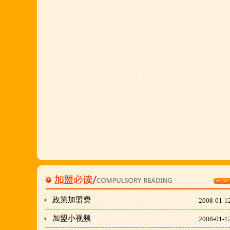
羊排突出鲜,香,嫩;香辣虾口感纯正,营养丰富,回头客
多,易操作,夏天生意更火爆;无需聘厨师;是中小餐饮
店值得信赖的合作伙伴,适合餐饮店快速创业.有意向
加盟的朋友,公司派人为您选址、设计门店;办理营业
执照;企划宣传;购置物品;全程指导;快开业再派厨师
长上门住店指导,期间可以派人到总部学习,开业时再
派厨师长上门住店指导,期间可以派人到总部学习,开
业时再派厨师长住店不限期传授,直至教会为止;若您
开店无必胜厂的把握,请致电我们！
刘东总经理:18903716928
政策加盟费
穆香存老师:13281876669
2008-01-1
何恒震总监:18037166596
加盟小视频
2008-01-1