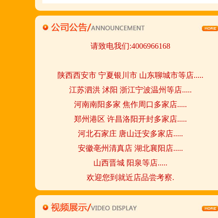
若您开店无必胜把握,
请致电我们:4006966168
陕西西安市 宁夏银川市 山东聊城市等店.....
江苏泗洪 沭阳 浙江宁波温州等店.....
河南南阳多家 焦作周口多家店.....
郑州港区 许昌洛阳开封多家店.....
河北石家庄 唐山迁安多家店.....
安徽亳州清真店 湖北襄阳店.....
山西晋城 阳泉等店.....
欢迎您到就近店品尝考察.
详询公司总监 何恒震 先生:手机/微信18037166596
火爆的网络线上团购及微信营销模式:公司采用派人
上门指导.住店扶持的经营模式,宁夏风味,一锅四吃,